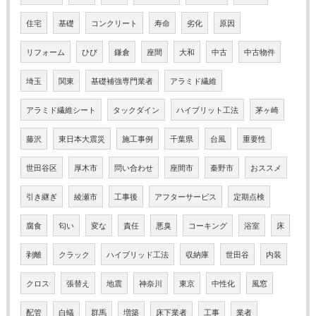
住宅
基礎
コンクリート
寿命
劣化
原因
リフォーム
ひび
鎌倉
座間
大和
中古
中古物件
埼玉
関東
基礎補強専門業者
アラミド繊維
アラミド繊維シート
タックダイン
ハイブリット工法
茅ヶ崎
藤沢
東日本大震災
施工事例
千葉県
台風
重要性
世田谷区
厚木市
問い合わせ
座間市
秦野市
おススメ
引き継ぎ
綾瀬市
工事後
アフターサービス
定期点検
腐食
匂い
変な
責任
悪臭
コーキング
浴室
床
剥離
クラック
ハイブリッド工法
収納庫
世田谷
内装
クロス
張替え
地震
神奈川
東京
中性化
風窓
配管
白蟻
群馬
増築
床下業者
工事
業者