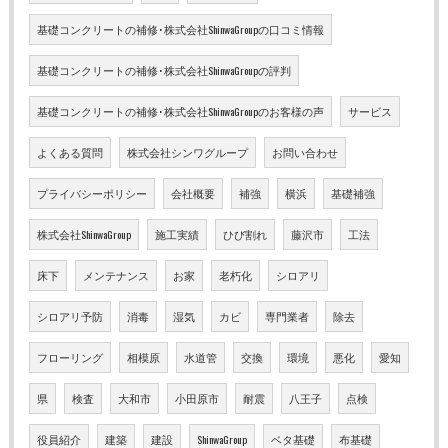
基礎コンクリートの補修･株式会社ShinwaGroupの口コミ情報
基礎コンクリートの補修･株式会社ShinwaGroupの評判
基礎コンクリートの補修･株式会社ShinwaGroupのお客様の声
サービス
よくある質問
株式会社シンワグループ
お問い合わせ
プライバシーポリシー
会社概要
補強
横浜
基礎補強
株式会社ShinwaGroup
施工実績
ひび割れ
藤沢市
工法
床下
メンテナンス
お家
老朽化
シロアリ
シロアリ予防
消毒
湿気
カビ
専門業者
除去
フローリング
相模原
水道管
交換
環境
悪化
愛知
県
検査
大和市
小田原市
耐震
八王子
点検
役員紹介
建築
建設
ShinwaGroup
ベタ基礎
布基礎