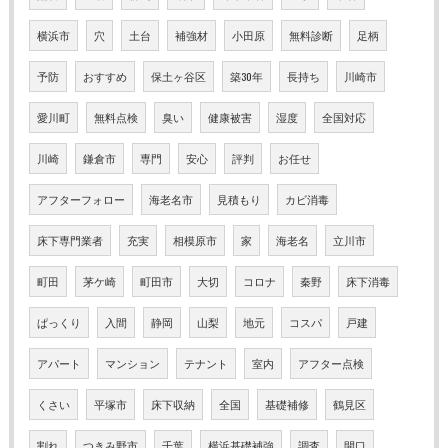
横浜市
穴
土台
補強材
小田原
無料診断
足柄
予防
おすすめ
保土ヶ谷区
築30年
長持ち
川崎市
愛川町
無料点検
臭い
健康被害
湿度
全国対応
川崎
鎌倉市
専門
安心
評判
お任せ
アフターフォロー
海老名市
見積もり
カビ消毒
床下専門業者
充実
相模原市
家
海老名
立川市
町田
茅ケ崎
町田市
大切
コロナ
秦野
床下消毒
ぱっくり
入間
静岡
山梨
地元
コスパ
戸建
アパート
マンション
テナント
室内
アフター点検
くさい
平塚市
床下収納
全国
基礎補修
鶴見区
割れ
つきみ野市
千葉
横浜基礎補強
調査
開口