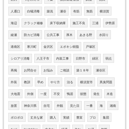
人通口
白蟻消毒
築浅
瀬谷
有筋
無筋
横須賀
海辺
クラック補修
床下収納庫
施工不良
三浦
伊勢原
綾瀬
防カビ消毒
公共工事
厚木
あきる野
水回り
港南区
寒川町
金沢区
エポキシ樹脂
戸塚区
シロアリ消毒
八王子市
内装工事
日野市
緑区
弱点
再掲
お問合せ
お悩み
ご相談
築１８年
瀬谷区
外装
教訓
早め
やり方
治る
横須賀市
異臭問題
大地震
外側
一度
不安
鴨居
状態
発生
木造
放置
神奈川県
自宅
外観
見た目
一番
海
湘南
ボロボロ
丈夫な家
購入
実績
豊富
プロ
集団
なぜ
kisohokilyou
丈夫な
経過
住む
お済
無料